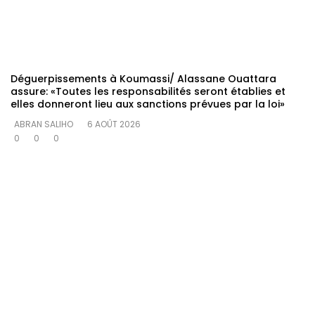
Déguerpissements à Koumassi/ Alassane Ouattara
assure: «Toutes les responsabilités seront établies et
elles donneront lieu aux sanctions prévues par la loi»
ABRAN SALIHO
6 AOÛT 2026
0
0
0