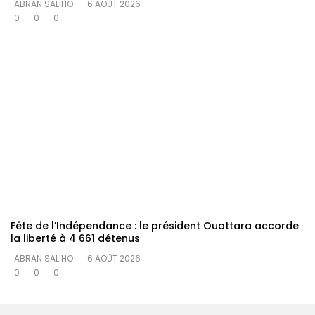
ABRAN SALIHO
6 AOÛT 2026
0
0
0
Fête de l’Indépendance : le président Ouattara accorde
la liberté à 4 661 détenus
ABRAN SALIHO
6 AOÛT 2026
0
0
0