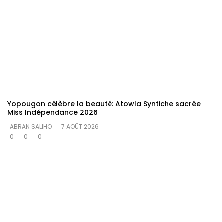
Yopougon célèbre la beauté: Atowla Syntiche sacrée
Miss Indépendance 2026
ABRAN SALIHO
7 AOÛT 2026
0
0
0