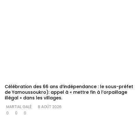
Célébration des 66 ans d’indépendance : le sous-préfet
de Yamoussoukro): appel à « mettre fin à l’orpaillage
illégal » dans les villages.
MARTIAL GALÉ
8 AOÛT 2026
0
0
0