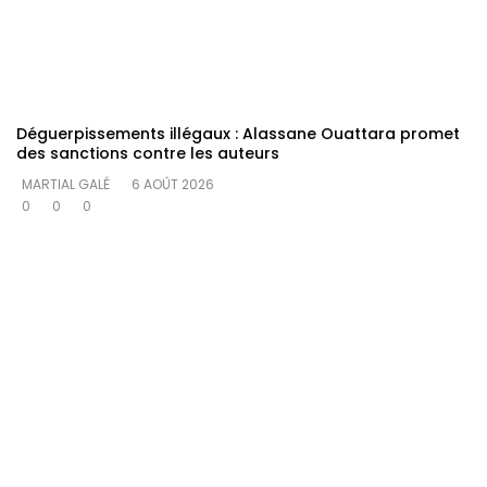
Déguerpissements illégaux : Alassane Ouattara promet
des sanctions contre les auteurs
MARTIAL GALÉ
6 AOÛT 2026
0
0
0