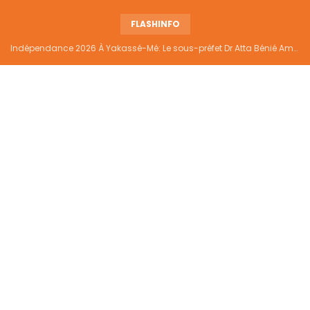
FLASHINFO
Indépendance 2026 À Yakassé-Mé: Le sous-préfet Dr Atta Bénié Amédé appelle à l’unité, à la sécurité et au développement