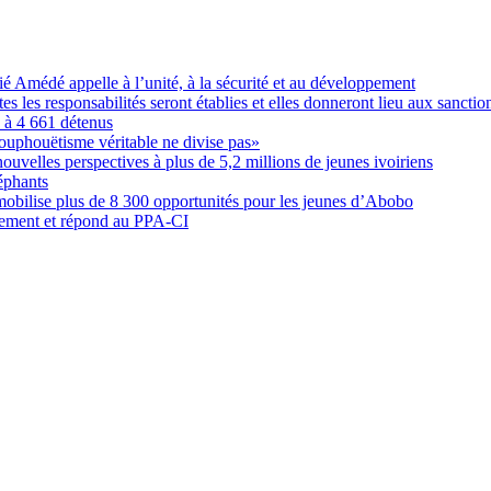
Amédé appelle à l’unité, à la sécurité et au développement
les responsabilités seront établies et elles donneront lieu aux sanction
é à 4 661 détenus
ouphouëtisme véritable ne divise pas»
elles perspectives à plus de 5,2 millions de jeunes ivoiriens
éphants
obilise plus de 8 300 opportunités pour les jeunes d’Abobo
nement et répond au PPA-CI