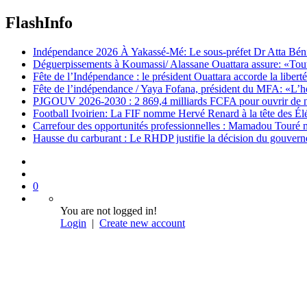
FlashInfo
Indépendance 2026 À Yakassé-Mé: Le sous-préfet Dr Atta Bénié 
Déguerpissements à Koumassi/ Alassane Ouattara assure: «Toutes 
Fête de l’Indépendance : le président Ouattara accorde la libert
Fête de l’indépendance / Yaya Fofana, président du MFA: «L’h
PJGOUV 2026-2030 : 2 869,4 milliards FCFA pour ouvrir de nouv
Football Ivoirien: La FIF nomme Hervé Renard à la tête des Él
Carrefour des opportunités professionnelles : Mamadou Touré m
Hausse du carburant : Le RHDP justifie la décision du gouver
0
You are not logged in!
Login
|
Create new account