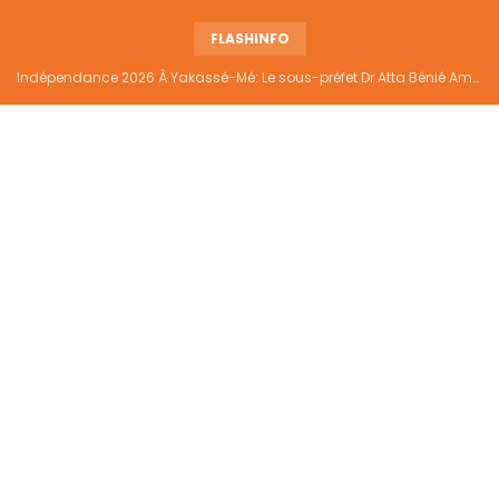
FLASHINFO
Indépendance 2026 À Yakassé-Mé: Le sous-préfet Dr Atta Bénié Amédé appelle à l’unité, à la sécurité et au développement