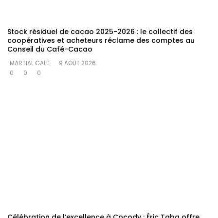
Stock résiduel de cacao 2025-2026 : le collectif des
coopératives et acheteurs réclame des comptes au
Conseil du Café-Cacao
MARTIAL GALÉ
9 AOÛT 2026
0
0
0
Célébration de l’excellence à Cocody : Éric Taba offre