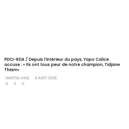
PDCI-RDA / Depuis l’intérieur du pays, Yapo Calice
accuse : « Ils ont tous peur de notre champion, Tidjane
Thiam»
MARTIAL GALÉ
8 AOÛT 2026
0
0
0