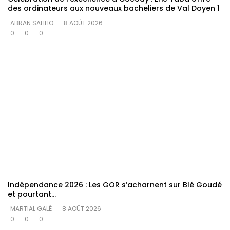
des ordinateurs aux nouveaux bacheliers de Val Doyen 1
ABRAN SALIHO
8 AOÛT 2026
0
0
0
Indépendance 2026 : Les GOR s’acharnent sur Blé Goudé
et pourtant…
MARTIAL GALÉ
8 AOÛT 2026
0
0
0