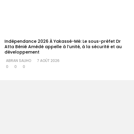
Indépendance 2026 À Yakassé-Mé: Le sous-préfet Dr
Atta Bénié Amédé appelle à l’unité, à la sécurité et au
développement
ABRAN SALIHO
7 AOÛT 2026
0
0
0