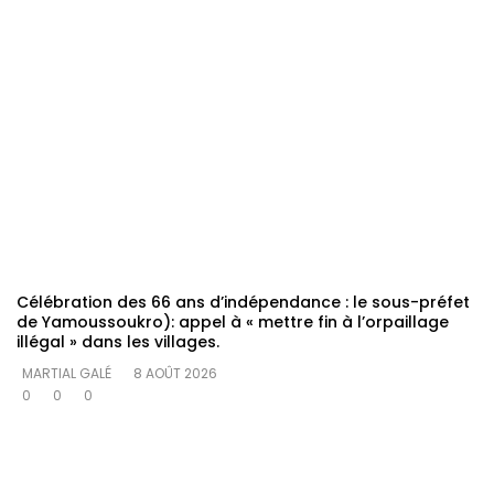
Célébration des 66 ans d’indépendance : le sous-préfet
de Yamoussoukro): appel à « mettre fin à l’orpaillage
illégal » dans les villages.
MARTIAL GALÉ
8 AOÛT 2026
0
0
0