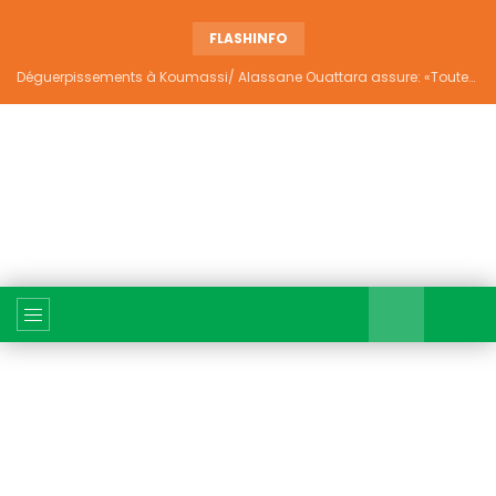
FLASHINFO
Déguerpissements à Koumassi/ Alassane Ouattara assure: «Toutes les responsabilités seront établies et elles donneront lieu aux sanctions prévues par la loi»