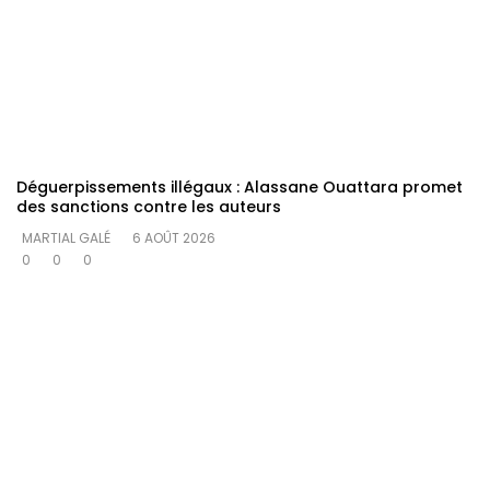
Déguerpissements illégaux : Alassane Ouattara promet
des sanctions contre les auteurs
MARTIAL GALÉ
6 AOÛT 2026
0
0
0