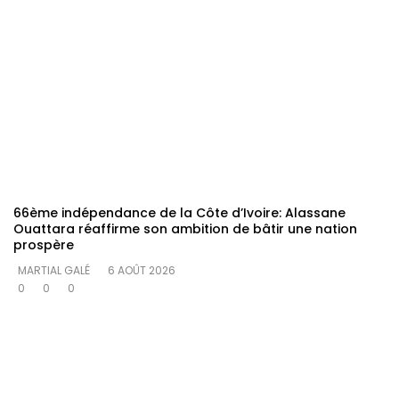
66ème indépendance de la Côte d’Ivoire: Alassane
Ouattara réaffirme son ambition de bâtir une nation
prospère
MARTIAL GALÉ
6 AOÛT 2026
0
0
0