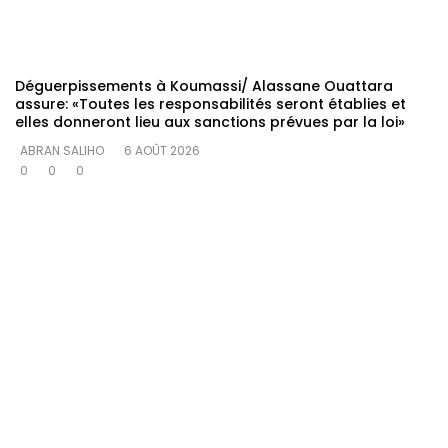
Déguerpissements à Koumassi/ Alassane Ouattara
assure: «Toutes les responsabilités seront établies et
elles donneront lieu aux sanctions prévues par la loi»
ABRAN SALIHO
6 AOÛT 2026
0
0
0