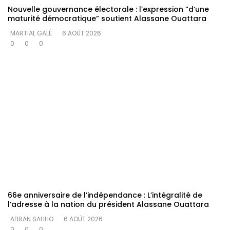
Nouvelle gouvernance électorale : l’expression “d’une
maturité démocratique” soutient Alassane Ouattara
MARTIAL GALÉ
6 AOÛT 2026
0
0
0
66e anniversaire de l’indépendance : L’intégralité de
l’adresse à la nation du président Alassane Ouattara
ABRAN SALIHO
6 AOÛT 2026
0
0
0