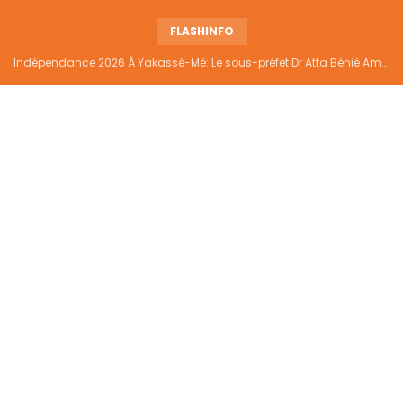
FLASHINFO
Indépendance 2026 À Yakassé-Mé: Le sous-préfet Dr Atta Bénié Amédé appelle à l’unité, à la sécurité et au développement