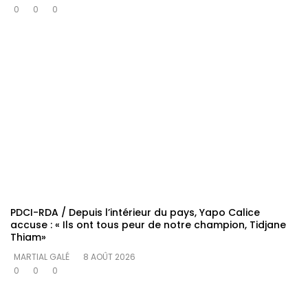
0
0
0
PDCI-RDA / Depuis l’intérieur du pays, Yapo Calice
accuse : « Ils ont tous peur de notre champion, Tidjane
Thiam»
MARTIAL GALÉ
8 AOÛT 2026
0
0
0