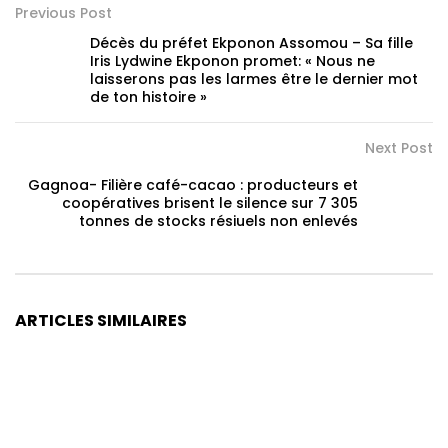
Previous Post
Décès du préfet Ekponon Assomou – Sa fille
Iris Lydwine Ekponon promet: « Nous ne
laisserons pas les larmes être le dernier mot
de ton histoire »
Next Post
Gagnoa- Filière café-cacao : producteurs et
coopératives brisent le silence sur 7 305
tonnes de stocks résiuels non enlevés
ARTICLES SIMILAIRES