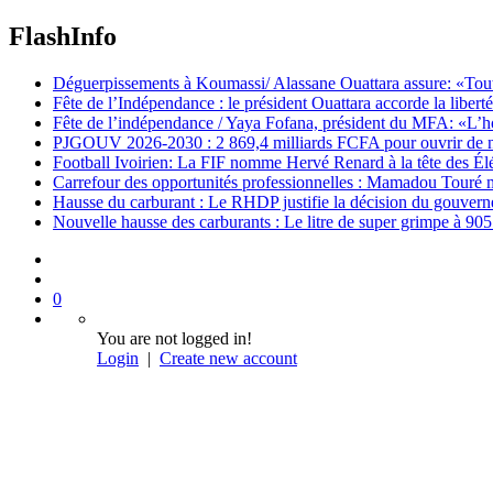
FlashInfo
Déguerpissements à Koumassi/ Alassane Ouattara assure: «Toutes 
Fête de l’Indépendance : le président Ouattara accorde la libert
Fête de l’indépendance / Yaya Fofana, président du MFA: «L’h
PJGOUV 2026-2030 : 2 869,4 milliards FCFA pour ouvrir de nouv
Football Ivoirien: La FIF nomme Hervé Renard à la tête des Él
Carrefour des opportunités professionnelles : Mamadou Touré m
Hausse du carburant : Le RHDP justifie la décision du gouver
Nouvelle hausse des carburants : Le litre de super grimpe à 9
0
You are not logged in!
Login
|
Create new account