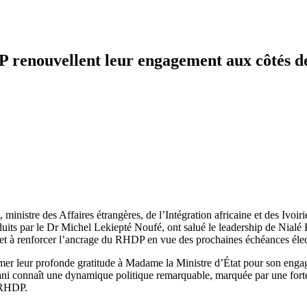
P renouvellent leur engagement aux côtés d
, ministre des Affaires étrangères, de l’Intégration africaine et des Iv
its par le Dr Michel Lekiepté Noufé, ont salué le leadership de Nialé K
s et à renforcer l’ancrage du RHDP en vue des prochaines échéances élec
primer leur profonde gratitude à Madame la Ministre d’État pour son en
kani connaît une dynamique politique remarquable, marquée par une forte
u RHDP.