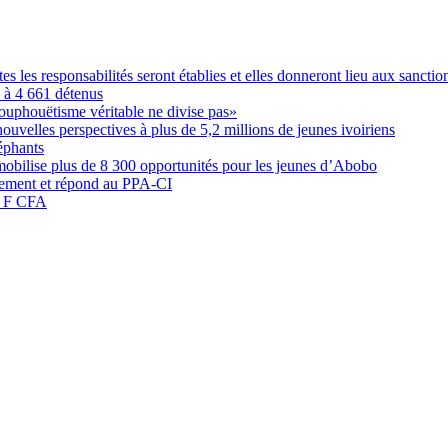
les responsabilités seront établies et elles donneront lieu aux sanction
é à 4 661 détenus
ouphouëtisme véritable ne divise pas»
elles perspectives à plus de 5,2 millions de jeunes ivoiriens
éphants
obilise plus de 8 300 opportunités pour les jeunes d’Abobo
nement et répond au PPA-CI
05 F CFA