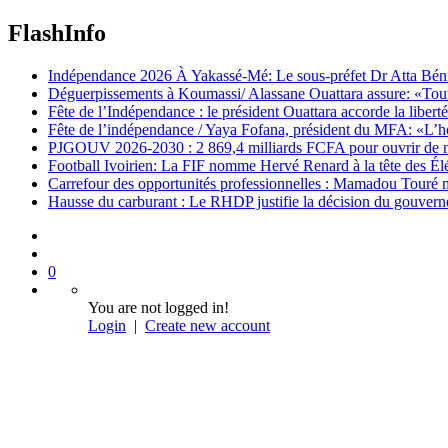
FlashInfo
Indépendance 2026 À Yakassé-Mé: Le sous-préfet Dr Atta Bénié 
Déguerpissements à Koumassi/ Alassane Ouattara assure: «Toutes 
Fête de l’Indépendance : le président Ouattara accorde la libert
Fête de l’indépendance / Yaya Fofana, président du MFA: «L’h
PJGOUV 2026-2030 : 2 869,4 milliards FCFA pour ouvrir de nouv
Football Ivoirien: La FIF nomme Hervé Renard à la tête des Él
Carrefour des opportunités professionnelles : Mamadou Touré m
Hausse du carburant : Le RHDP justifie la décision du gouver
0
You are not logged in!
Login
|
Create new account