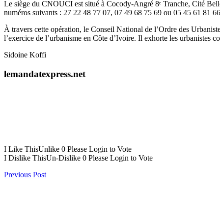
Le siège du CNOUCI est situé à Cocody-Angré 8ᵉ Tranche, Cité Bellev
numéros suivants : 27 22 48 77 07, 07 49 68 75 69 ou 05 45 61 81 66.
À travers cette opération, le Conseil National de l’Ordre des Urbaniste
l’exercice de l’urbanisme en Côte d’Ivoire. Il exhorte les urbanistes co
Sidoine Koffi
lemandatexpress.net
I Like This
Unlike
0
Please Login to Vote
I Dislike This
Un-Dislike
0
Please Login to Vote
Previous Post