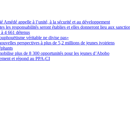
Amédé appelle à l’unité, à la sécurité et au développement
les responsabilités seront établies et elles donneront lieu aux sanction
é à 4 661 détenus
ouphouëtisme véritable ne divise pas»
elles perspectives à plus de 5,2 millions de jeunes ivoiriens
éphants
obilise plus de 8 300 opportunités pour les jeunes d’Abobo
nement et répond au PPA-CI