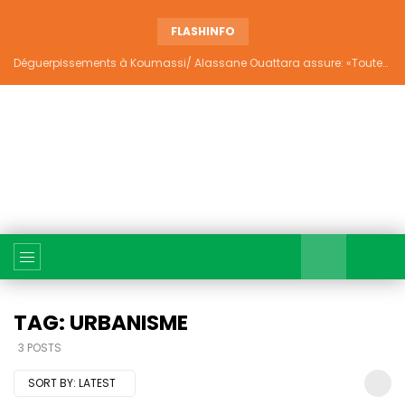
FLASHINFO
Déguerpissements à Koumassi/ Alassane Ouattara assure: «Toutes les responsabilités seront établies et elles donneront lieu aux sanctions prévues par la loi»
TAG: URBANISME
3 POSTS
SORT BY:
LATEST