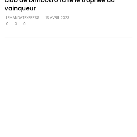
club de Dimbokro rafle le trophée du
vainqueur
LEMANDATEXPRESS
13 AVRIL 2023
0
0
0