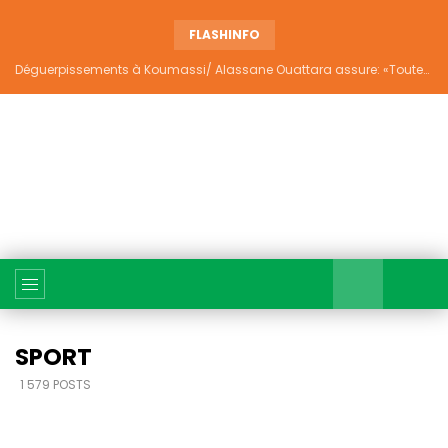
FLASHINFO
Déguerpissements à Koumassi/ Alassane Ouattara assure: «Toutes les responsabilités seront établies et elles donneront lieu aux sanctions prévues par la loi»
SPORT
1 579 POSTS