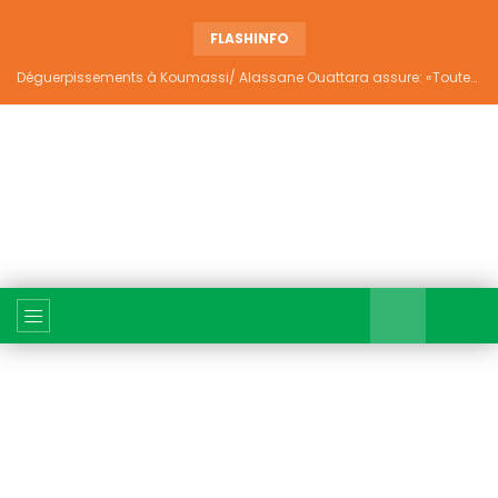
FLASHINFO
Déguerpissements à Koumassi/ Alassane Ouattara assure: «Toutes les responsabilités seront établies et elles donneront lieu aux sanctions prévues par la loi»