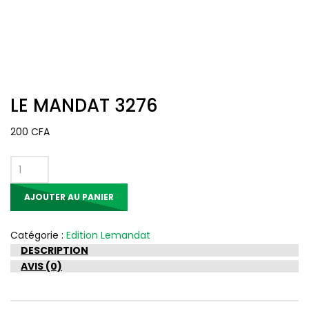
LE MANDAT 3276
200
CFA
quantité
de
AJOUTER AU PANIER
LE
MANDAT
3276
Catégorie :
Edition Lemandat
DESCRIPTION
AVIS (0)