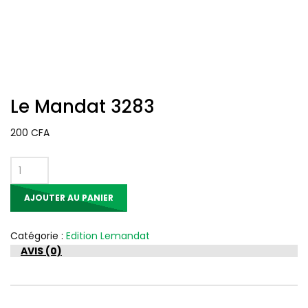
Le Mandat 3283
200
CFA
quantité
de
AJOUTER AU PANIER
Le
Mandat
3283
Catégorie :
Edition Lemandat
AVIS (0)