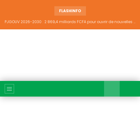
FLASHINFO
PJGOUV 2026-2030 : 2 869,4 milliards FCFA pour ouvrir de nouvelles perspectives à plus de 5,2 millions de jeunes ivoiriens