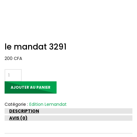
le mandat 3291
200
CFA
quantité
de
AJOUTER AU PANIER
le
mandat
3291
Catégorie :
Edition Lemandat
DESCRIPTION
AVIS (0)