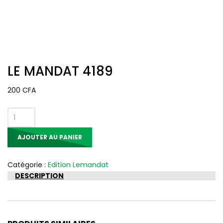
LE MANDAT 4189
200
CFA
quantité
de
AJOUTER AU PANIER
LE
MANDAT
4189
Catégorie :
Edition Lemandat
DESCRIPTION