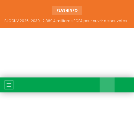
FLASHINFO
PJGOUV 2026-2030 : 2 869,4 milliards FCFA pour ouvrir de nouvelles perspectives à plus de 5,2 millions de jeunes ivoiriens