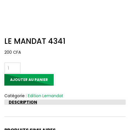
LE MANDAT 4341
200
CFA
quantité
de
AJOUTER AU PANIER
LE
MANDAT
4341
Catégorie :
Edition Lemandat
DESCRIPTION