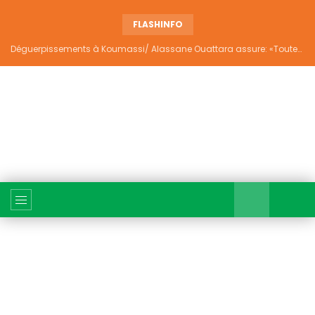
FLASHINFO
Déguerpissements à Koumassi/ Alassane Ouattara assure: «Toutes les responsabilités seront établies et elles donneront lieu aux sanctions prévues par la loi»