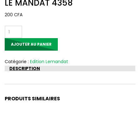
LE MANDAT 4358
200
CFA
quantité
de
AJOUTER AU PANIER
LE
MANDAT
4358
Catégorie :
Edition Lemandat
DESCRIPTION
PRODUITS SIMILAIRES