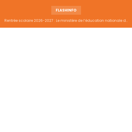
FLASHINFO
Rentrée scolaire 2026-2027 : Le ministère de l’éducation nationale dément tout report et maintient la date du 14 septembre