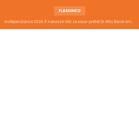
FLASHINFO
Indépendance 2026 À Yakassé-Mé: Le sous-préfet Dr Atta Bénié Amédé appelle à l’unité, à la sécurité et au développement