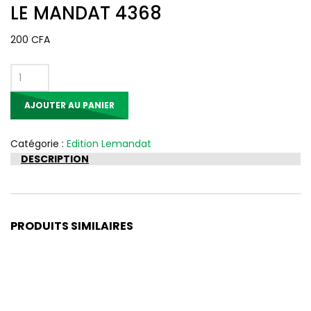
LE MANDAT 4368
200
CFA
quantité
de
AJOUTER AU PANIER
LE
MANDAT
4368
Catégorie :
Edition Lemandat
DESCRIPTION
PRODUITS SIMILAIRES