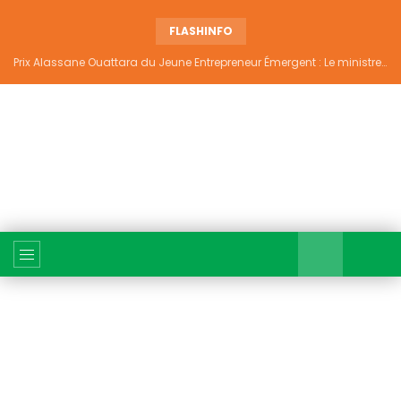
FLASHINFO
Prix Alassane Ouattara du Jeune Entrepreneur Émergent : Le ministre gouverneur Cissé Bacongo met 300 millions FCFA sur la table pour l’édition 2026