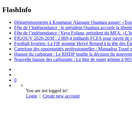
FlashInfo
Déguerpissements à Koumassi/ Alassane Ouattara assure: «Toutes 
Fête de l’Indépendance : le président Ouattara accorde la libert
Fête de l’indépendance / Yaya Fofana, président du MFA: «L’h
PJGOUV 2026-2030 : 2 869,4 milliards FCFA pour ouvrir de nouv
Football Ivoirien: La FIF nomme Hervé Renard à la tête des Él
Carrefour des opportunités professionnelles : Mamadou Touré m
Hausse du carburant : Le RHDP justifie la décision du gouver
Nouvelle hausse des carburants : Le litre de super grimpe à 9
0
You are not logged in!
Login
|
Create new account