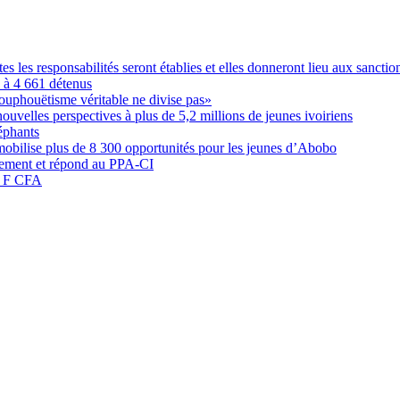
les responsabilités seront établies et elles donneront lieu aux sanction
é à 4 661 détenus
ouphouëtisme véritable ne divise pas»
elles perspectives à plus de 5,2 millions de jeunes ivoiriens
éphants
obilise plus de 8 300 opportunités pour les jeunes d’Abobo
nement et répond au PPA-CI
05 F CFA