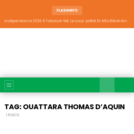
FLASHINFO
Indépendance 2026 À Yakassé-Mé: Le sous-préfet Dr Atta Bénié Amédé appelle à l’unité, à la sécurité et au développement
TAG: OUATTARA THOMAS D’AQUIN
1 POSTS