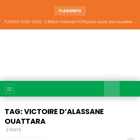
FLASHINFO
PJGOUV 2026-2030 : 2 869,4 milliards FCFA pour ouvrir de nouvelles perspectives à plus de 5,2 millions de jeunes ivoiriens
TAG: VICTOIRE D’ALASSANE
OUATTARA
3 POSTS