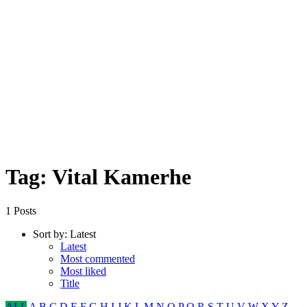
Tag: Vital Kamerhe
1 Posts
Sort by:
Latest
Latest
Most commented
Most liked
Title
ALL
A
B
C
D
E
F
G
H
I
J
K
L
M
N
O
P
Q
R
S
T
U
V
W
X
Y
Z