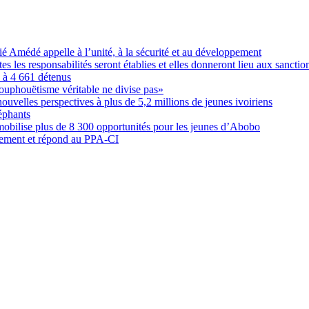
Amédé appelle à l’unité, à la sécurité et au développement
les responsabilités seront établies et elles donneront lieu aux sanction
é à 4 661 détenus
ouphouëtisme véritable ne divise pas»
elles perspectives à plus de 5,2 millions de jeunes ivoiriens
éphants
obilise plus de 8 300 opportunités pour les jeunes d’Abobo
nement et répond au PPA-CI