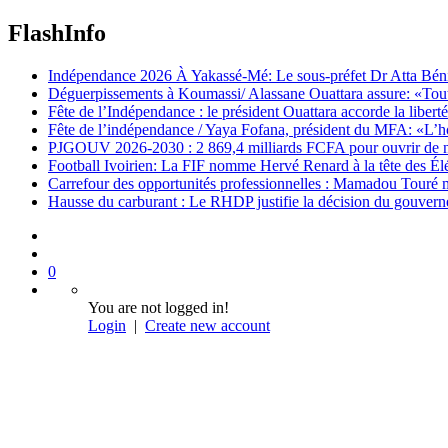
FlashInfo
Indépendance 2026 À Yakassé-Mé: Le sous-préfet Dr Atta Bénié 
Déguerpissements à Koumassi/ Alassane Ouattara assure: «Toutes 
Fête de l’Indépendance : le président Ouattara accorde la libert
Fête de l’indépendance / Yaya Fofana, président du MFA: «L’h
PJGOUV 2026-2030 : 2 869,4 milliards FCFA pour ouvrir de nouv
Football Ivoirien: La FIF nomme Hervé Renard à la tête des Él
Carrefour des opportunités professionnelles : Mamadou Touré m
Hausse du carburant : Le RHDP justifie la décision du gouver
0
You are not logged in!
Login
|
Create new account