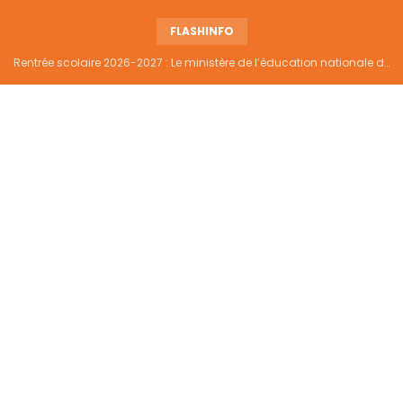
FLASHINFO
Rentrée scolaire 2026-2027 : Le ministère de l’éducation nationale dément tout report et maintient la date du 14 septembre