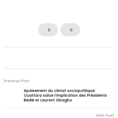
0
0
Previous Post
Apaisement du climat sociopolitique:
Ouattara salue l’implication des Présidents
Bédié et Laurent Gbagbo
Next Post