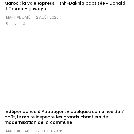
Maroc : la voie express Tiznit-Dakhla baptisée « Donald
J. Trump Highway »
MARTIAL GALÉ
2 AOÛT 2026
0
0
0
Indépendance à Yopougon‎: À quelques semaines du 7
août, le maire inspecte les grands chantiers de
modernisation de la commune
MARTIAL GALÉ
12 JUILLET 2026