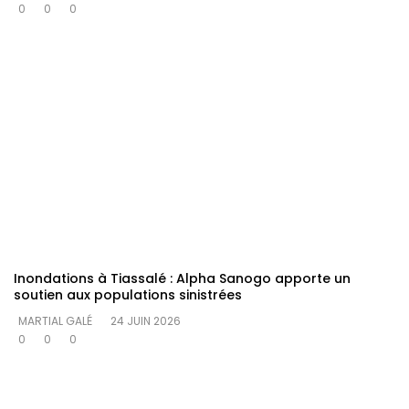
0
0
0
Inondations à Tiassalé : Alpha Sanogo apporte un
soutien aux populations sinistrées
MARTIAL GALÉ
24 JUIN 2026
0
0
0