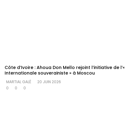
Côte d’Ivoire : Ahoua Don Mello rejoint l’initiative de l’«
Internationale souverainiste » à Moscou
MARTIAL GALÉ
20 JUIN 2026
0
0
0