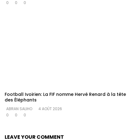
0
0
0
Football Ivoirien: La FIF nomme Hervé Renard à la tête
des Éléphants
ABRAN SALIHO
4 AOÛT 2026
0
0
0
LEAVE YOUR COMMENT