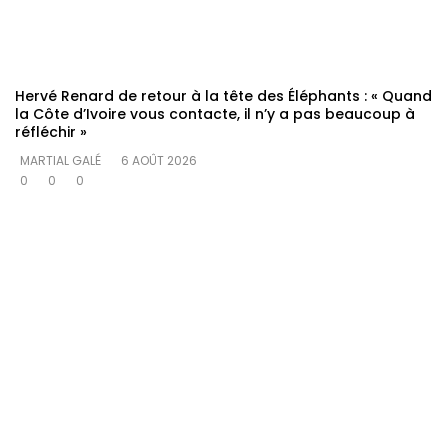
Hervé Renard de retour à la tête des Éléphants : « Quand
la Côte d’Ivoire vous contacte, il n’y a pas beaucoup à
réfléchir »
MARTIAL GALÉ
6 AOÛT 2026
0
0
0