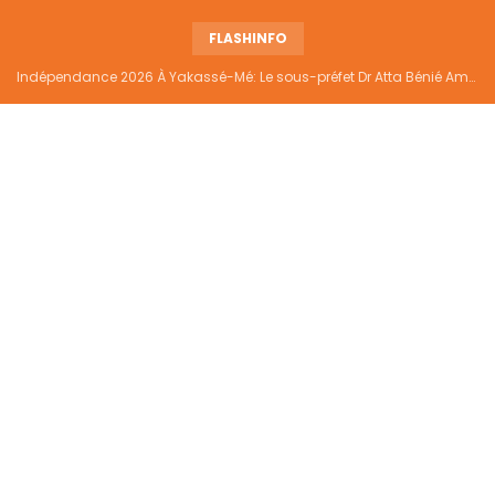
FLASHINFO
Indépendance 2026 À Yakassé-Mé: Le sous-préfet Dr Atta Bénié Amédé appelle à l’unité, à la sécurité et au développement