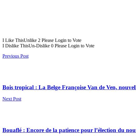
I Like This
Unlike
2
Please Login to Vote
I Dislike This
Un-Dislike
0
Please Login to Vote
Previous Post
Bois tropical : La Belge Françoise Van de Ven, nouvel
Next Post
Bouaflé : Encore de la patience pour l’élection du no