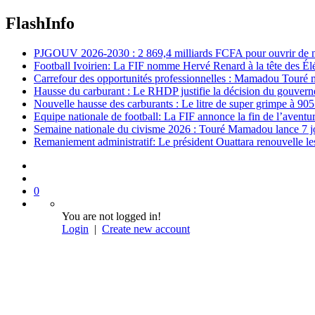
FlashInfo
PJGOUV 2026-2030 : 2 869,4 milliards FCFA pour ouvrir de nouv
Football Ivoirien: La FIF nomme Hervé Renard à la tête des Él
Carrefour des opportunités professionnelles : Mamadou Touré m
Hausse du carburant : Le RHDP justifie la décision du gouver
Nouvelle hausse des carburants : Le litre de super grimpe à 9
Equipe nationale de football: La FIF annonce la fin de l’avent
Semaine nationale du civisme 2026 : Touré Mamadou lance 7 jou
Remaniement administratif: Le président Ouattara renouvelle les 
0
You are not logged in!
Login
|
Create new account