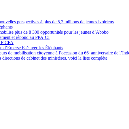
elles perspectives à plus de 5,2 millions de jeunes ivoiriens
éphants
obilise plus de 8 300 opportunités pour les jeunes d’Abobo
nement et répond au PPA-CI
05 F CFA
ure d’Emerse Faé avec les Éléphants
rs de mobilisation citoyenne à l’occasion du 66ᵉ anniversaire de l’In
directions de cabinet des ministères, voici la liste complète