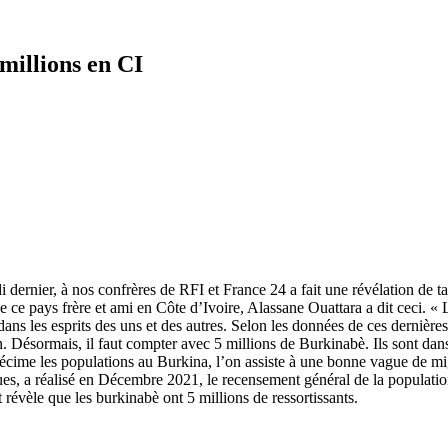
millions en CI
ernier, à nos confrères de RFI et France 24 a fait une révélation de tai
e ce pays frère et ami en Côte d’Ivoire, Alassane Ouattara a dit ceci. «
 dans les esprits des uns et des autres. Selon les données de ces dernière
ien. Désormais, il faut compter avec 5 millions de Burkinabè. Ils sont da
décime les populations au Burkina, l’on assiste à une bonne vague de mig
s, a réalisé en Décembre 2021, le recensement général de la population e
t révèle que les burkinabè ont 5 millions de ressortissants.