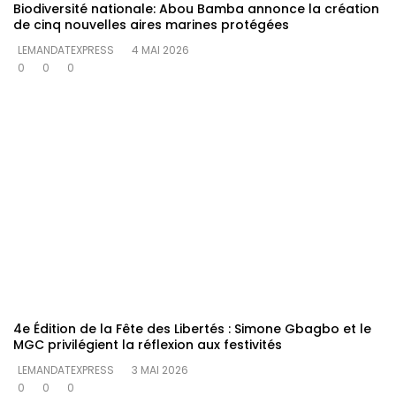
Biodiversité nationale: Abou Bamba annonce la création
de cinq nouvelles aires marines protégées
LEMANDATEXPRESS
4 MAI 2026
0
0
0
4e Édition de la Fête des Libertés : Simone Gbagbo et le
MGC privilégient la réflexion aux festivités
LEMANDATEXPRESS
3 MAI 2026
0
0
0