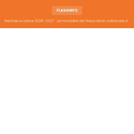
FLASHINFO
Rentrée scolaire 2026-2027 : Le ministère de l’éducation nationale dément tout report et maintient la date du 14 septembre