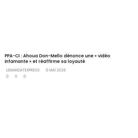
PPA-CI : Ahoua Don-Mello dénonce une « vidéo
infamante » et réaffirme sa loyauté
LEMANDATEXPRESS
5 MAI 2026
0
0
0