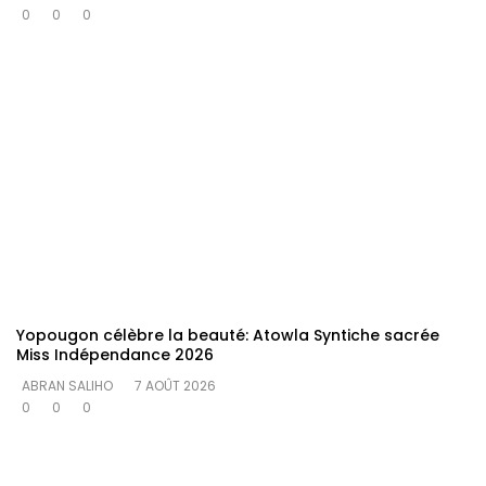
0
0
0
Yopougon célèbre la beauté: Atowla Syntiche sacrée
Miss Indépendance 2026
ABRAN SALIHO
7 AOÛT 2026
0
0
0