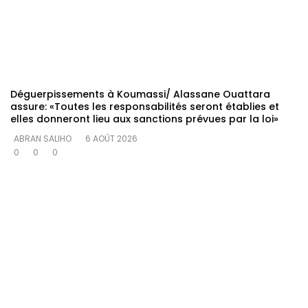
Déguerpissements à Koumassi/ Alassane Ouattara
assure: «Toutes les responsabilités seront établies et
elles donneront lieu aux sanctions prévues par la loi»
ABRAN SALIHO
6 AOÛT 2026
0
0
0