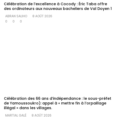
Célébration de l’excellence à Cocody : Éric Taba offre
des ordinateurs aux nouveaux bacheliers de Val Doyen 1
ABRAN SALIHO
8 AOÛT 2026
0
0
0
Célébration des 66 ans d’indépendance : le sous-préfet
de Yamoussoukro): appel à « mettre fin à l’orpaillage
illégal » dans les villages.
MARTIAL GALÉ
8 AOÛT 2026