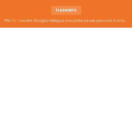
FLASHINFO
PPA-CI : Laurent Gbagbo délègue une partie de ses pouvoirs à cinq hauts responsables du parti, voici la liste officielle