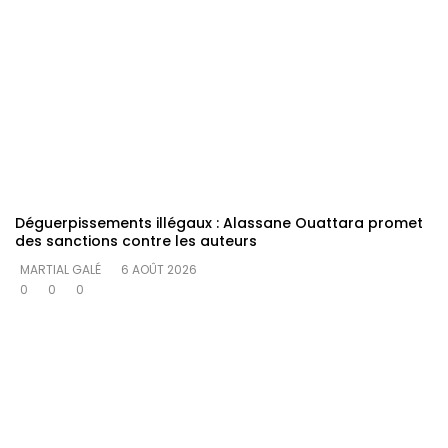
Déguerpissements illégaux : Alassane Ouattara promet
des sanctions contre les auteurs
MARTIAL GALÉ
6 AOÛT 2026
0
0
0