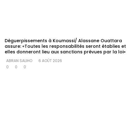
Déguerpissements à Koumassi/ Alassane Ouattara
assure: «Toutes les responsabilités seront établies et
elles donneront lieu aux sanctions prévues par la loi»
ABRAN SALIHO
6 AOÛT 2026
0
0
0