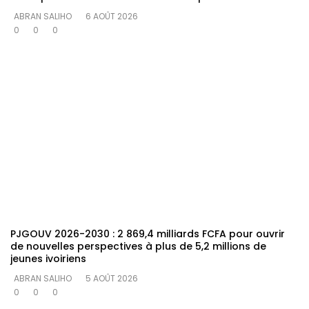
ABRAN SALIHO
6 AOÛT 2026
0
0
0
PJGOUV 2026-2030 : 2 869,4 milliards FCFA pour ouvrir
de nouvelles perspectives à plus de 5,2 millions de
jeunes ivoiriens
ABRAN SALIHO
5 AOÛT 2026
0
0
0