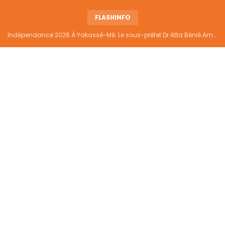
FLASHINFO
Indépendance 2026 À Yakassé-Mé: Le sous-préfet Dr Atta Bénié Amédé appelle à l’unité, à la sécurité et au développement