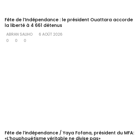
Fête de l’Indépendance : le président Ouattara accorde
la liberté à 4 661 détenus
ABRAN SALIHO
6 AOÛT 2026
0
0
0
Fête de l’indépendance / Yaya Fofana, président du MFA:
«L’houphouëtisme véritable ne divise pas»