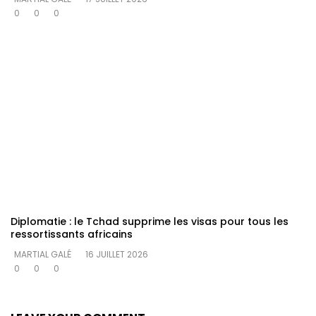
0
0
0
Diplomatie : le Tchad supprime les visas pour tous les
ressortissants africains
MARTIAL GALÉ
16 JUILLET 2026
0
0
0