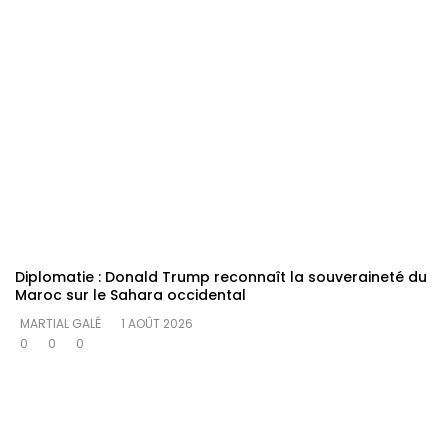
Diplomatie : Donald Trump reconnaît la souveraineté du
Maroc sur le Sahara occidental
MARTIAL GALÉ
1 AOÛT 2026
0
0
0