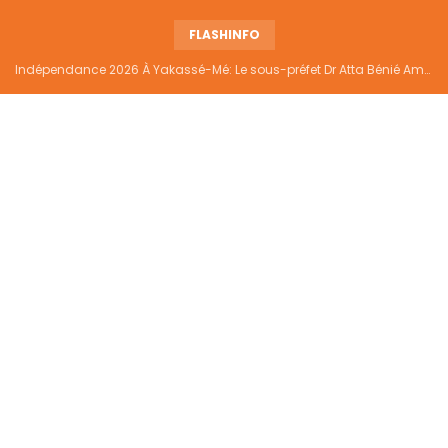
FLASHINFO
Indépendance 2026 À Yakassé-Mé: Le sous-préfet Dr Atta Bénié Amédé appelle à l’unité, à la sécurité et au développement