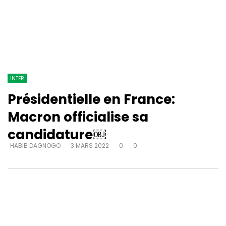
INTER
Présidentielle en France:
Macron officialise sa
candidature￼
HABIB DAGNOGO
3 MARS 2022
0
0