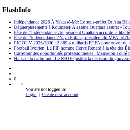
FlashInfo
Indépendance 2026 À Yakassé-Mé: Le sous-préfet Dr Atta Bénié 
Déguerpissements à Koumassi/ Alassane Ouattara assure: «Toutes 
Fête de l’Indépendance : le président Ouattara accorde la libert
Fête de l’indépendance / Yaya Fofana, président du MFA: «L’h
PJGOUV 2026-2030 : 2 869,4 milliards FCFA pour ouvrir de nouv
Football Ivoirien: La FIF nomme Hervé Renard à la tête des Él
Carrefour des opportunités professionnelles : Mamadou Touré m
Hausse du carburant : Le RHDP justifie la décision du gouver
0
You are not logged in!
Login
|
Create new account