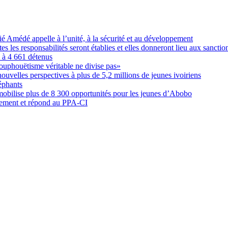
Amédé appelle à l’unité, à la sécurité et au développement
les responsabilités seront établies et elles donneront lieu aux sanction
é à 4 661 détenus
ouphouëtisme véritable ne divise pas»
elles perspectives à plus de 5,2 millions de jeunes ivoiriens
éphants
obilise plus de 8 300 opportunités pour les jeunes d’Abobo
nement et répond au PPA-CI