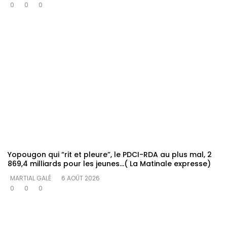
0
0
0
Yopougon qui “rit et pleure”, le PDCI-RDA au plus mal, 2
869,4 milliards pour les jeunes…( La Matinale expresse)
MARTIAL GALÉ
6 AOÛT 2026
0
0
0