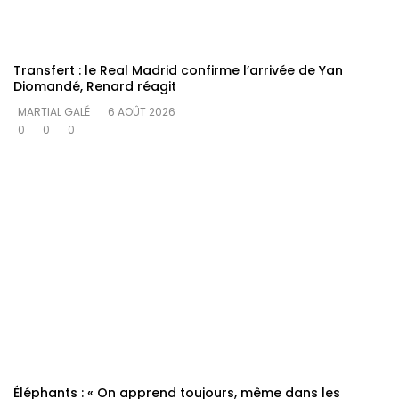
Transfert : le Real Madrid confirme l’arrivée de Yan
Diomandé, Renard réagit
MARTIAL GALÉ
6 AOÛT 2026
0
0
0
Éléphants : « On apprend toujours, même dans les