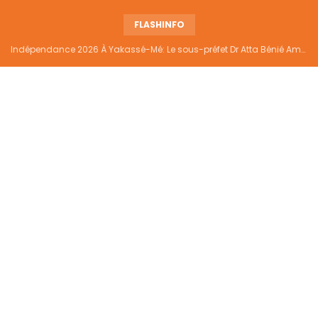
FLASHINFO
Indépendance 2026 À Yakassé-Mé: Le sous-préfet Dr Atta Bénié Amédé appelle à l’unité, à la sécurité et au développement