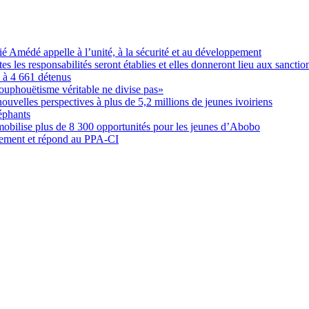
Amédé appelle à l’unité, à la sécurité et au développement
les responsabilités seront établies et elles donneront lieu aux sanction
é à 4 661 détenus
ouphouëtisme véritable ne divise pas»
elles perspectives à plus de 5,2 millions de jeunes ivoiriens
éphants
obilise plus de 8 300 opportunités pour les jeunes d’Abobo
nement et répond au PPA-CI