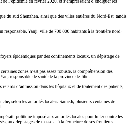
 de l’épidémie en février 2020, et s’empressaient d’endiguer les
ique du sud Shenzhen, ainsi que des villes entières du Nord-Est, tandis
n responsable. Yanji, ville de 700 000 habitants à la frontière nord-
aux foyers épidémiques par des confinements locaux, un dépistage de
certaines zones n’est pas assez robuste, la compréhension des
Yan, responsable de santé de la province de Jilin.
retards d’admission dans les hôpitaux et de traitement des patients,
anche, selon les autorités locales. Samedi, plusieurs centaines de
di.
mpératif politique imposé aux autorités locales pour lutter contre les
és, aux dépistages de masse et à la fermeture de ses frontières.