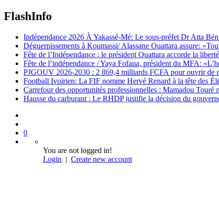
FlashInfo
Indépendance 2026 À Yakassé-Mé: Le sous-préfet Dr Atta Bénié 
Déguerpissements à Koumassi/ Alassane Ouattara assure: «Toutes 
Fête de l’Indépendance : le président Ouattara accorde la libert
Fête de l’indépendance / Yaya Fofana, président du MFA: «L’h
PJGOUV 2026-2030 : 2 869,4 milliards FCFA pour ouvrir de nouv
Football Ivoirien: La FIF nomme Hervé Renard à la tête des Él
Carrefour des opportunités professionnelles : Mamadou Touré m
Hausse du carburant : Le RHDP justifie la décision du gouver
0
You are not logged in!
Login
|
Create new account