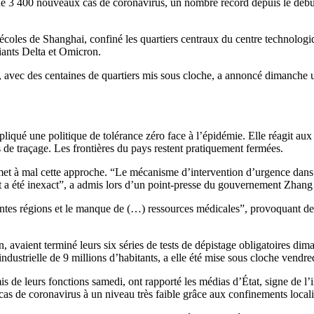
de 3 400 nouveaux cas de coronavirus, un nombre record depuis le début
es écoles de Shanghai, confiné les quartiers centraux du centre technolog
iants Delta et Omicron.
e, avec des centaines de quartiers mis sous cloche, a annoncé dimanche u
appliqué une politique de tolérance zéro face à l’épidémie. Elle réagit 
s de traçage. Les frontières du pays restent pratiquement fermées.
met à mal cette approche. “Le mécanisme d’intervention d’urgence dans 
t a été inexact”, a admis lors d’un point-presse du gouvernement Zhang 
entes régions et le manque de (…) ressources médicales”, provoquant des 
, avaient terminé leurs six séries de tests de dépistage obligatoires dim
industrielle de 9 millions d’habitants, a elle été mise sous cloche vendre
s de leurs fonctions samedi, ont rapporté les médias d’État, signe de l’i
as de coronavirus à un niveau très faible grâce aux confinements localis