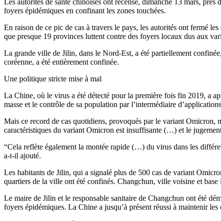
Les autorités de santé chinoises ont recensé, dimanche 13 mars, près 
foyers épidémiques en confinant les zones touchées.
En raison de ce pic de cas à travers le pays, les autorités ont fermé l
que presque 19 provinces luttent contre des foyers locaux dus aux var
La grande ville de Jilin, dans le Nord-Est, a été partiellement confiné
coréenne, a été entièrement confinée.
Une politique stricte mise à mal
La Chine, où le virus a été détecté pour la première fois fin 2019, a 
masse et le contrôle de sa population par l’intermédiaire d’application
Mais ce record de cas quotidiens, provoqués par le variant Omicron, 
caractéristiques du variant Omicron est insuffisante (…) et le jugemen
“Cela reflète également la montée rapide (…) du virus dans les différ
a-t-il ajouté.
Les habitants de Jilin, qui a signalé plus de 500 cas de variant Omicron
quartiers de la ville ont été confinés. Changchun, ville voisine et base 
Le maire de Jilin et le responsable sanitaire de Changchun ont été démi
foyers épidémiques. La Chine a jusqu’à présent réussi à maintenir les c