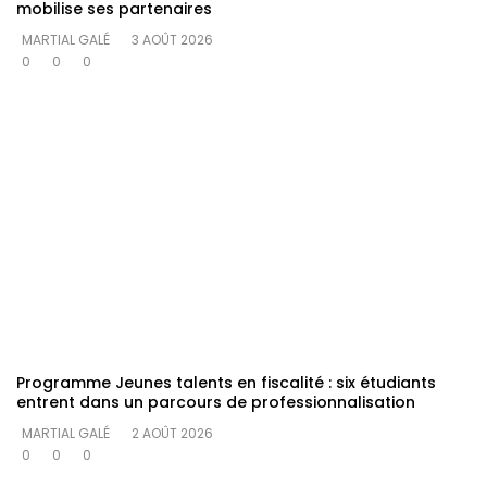
mobilise ses partenaires
MARTIAL GALÉ
3 AOÛT 2026
0
0
0
Programme Jeunes talents en fiscalité : six étudiants
entrent dans un parcours de professionnalisation
MARTIAL GALÉ
2 AOÛT 2026
0
0
0