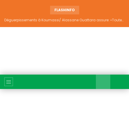
FLASHINFO
Déguerpissements à Koumassi/ Alassane Ouattara assure: «Toutes les responsabilités seront établies et elles donneront lieu aux sanctions prévues par la loi»