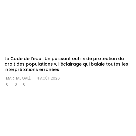
Le Code de l’eau : Un puissant outil « de protection du
droit des populations », l’éclairage qui balaie toutes les
interprétations erronées
MARTIAL GALÉ
4 AOÛT 2026
0
0
0