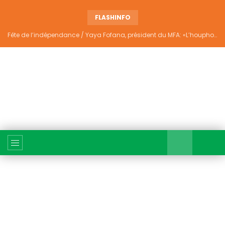
FLASHINFO
Fête de l’indépendance / Yaya Fofana, président du MFA: «L’houphouëtisme véritable ne divise pas»