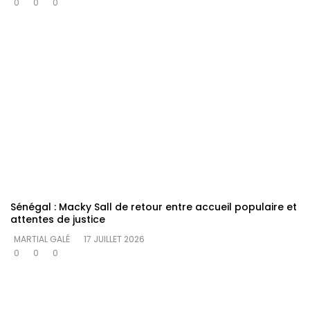
0
0
0
Sénégal : Macky Sall de retour entre accueil populaire et
attentes de justice
MARTIAL GALÉ
17 JUILLET 2026
0
0
0