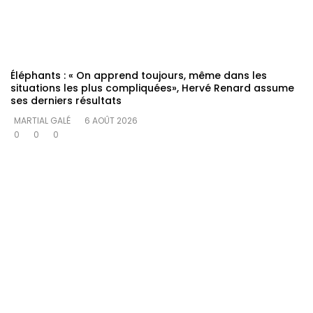
Éléphants : « On apprend toujours, même dans les
situations les plus compliquées», Hervé Renard assume
ses derniers résultats
MARTIAL GALÉ
6 AOÛT 2026
0
0
0