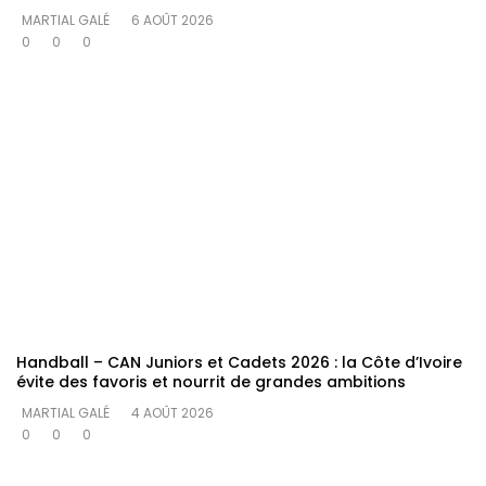
MARTIAL GALÉ
6 AOÛT 2026
0
0
0
Handball – CAN Juniors et Cadets 2026 : la Côte d’Ivoire
évite des favoris et nourrit de grandes ambitions
MARTIAL GALÉ
4 AOÛT 2026
0
0
0