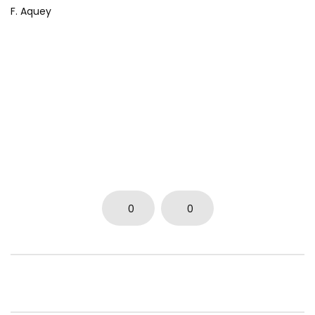
F. Aquey
0
0