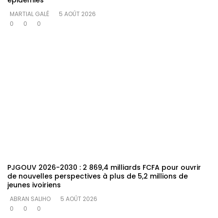
MARTIAL GALÉ
5 AOÛT 2026
0
0
0
PJGOUV 2026-2030 : 2 869,4 milliards FCFA pour ouvrir
de nouvelles perspectives à plus de 5,2 millions de
jeunes ivoiriens
ABRAN SALIHO
5 AOÛT 2026
0
0
0