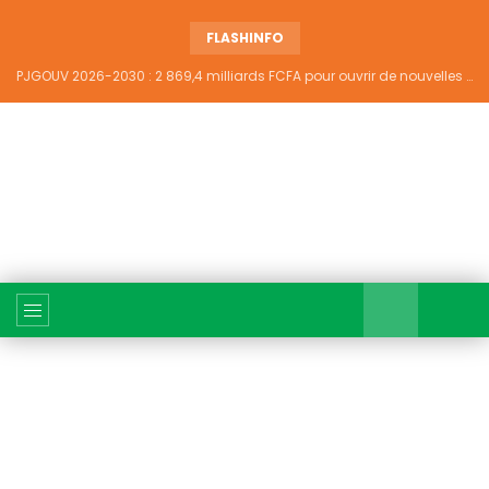
FLASHINFO
PJGOUV 2026-2030 : 2 869,4 milliards FCFA pour ouvrir de nouvelles perspectives à plus de 5,2 millions de jeunes ivoiriens