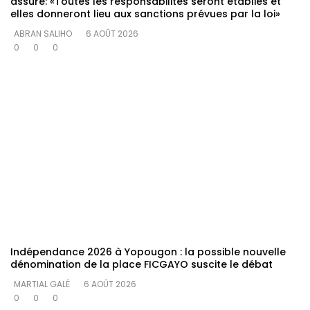
assure: «Toutes les responsabilités seront établies et
elles donneront lieu aux sanctions prévues par la loi»
ABRAN SALIHO
6 AOÛT 2026
0
0
0
Indépendance 2026 à Yopougon : la possible nouvelle
dénomination de la place FICGAYO suscite le débat
MARTIAL GALÉ
6 AOÛT 2026
0
0
0