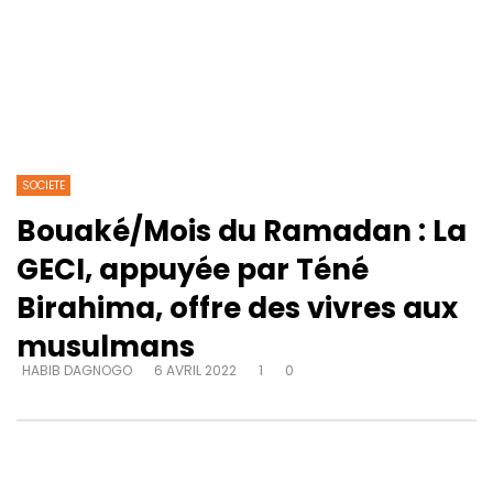
SOCIETE
Bouaké/Mois du Ramadan : La
GECI, appuyée par Téné
Birahima, offre des vivres aux
musulmans
HABIB DAGNOGO
6 AVRIL 2022
1
0