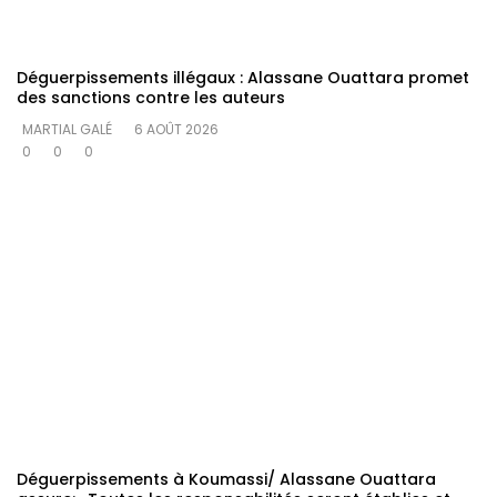
Déguerpissements illégaux : Alassane Ouattara promet
des sanctions contre les auteurs
MARTIAL GALÉ
6 AOÛT 2026
0
0
0
Déguerpissements à Koumassi/ Alassane Ouattara