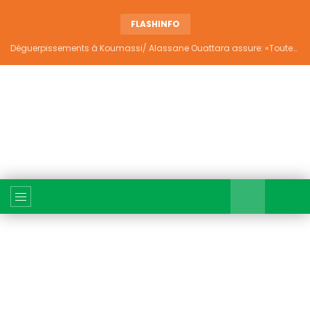
FLASHINFO
Déguerpissements à Koumassi/ Alassane Ouattara assure: «Toutes les responsabilités seront établies et elles donneront lieu aux sanctions prévues par la loi»