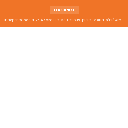
FLASHINFO
Indépendance 2026 À Yakassé-Mé: Le sous-préfet Dr Atta Bénié Amédé appelle à l’unité, à la sécurité et au développement