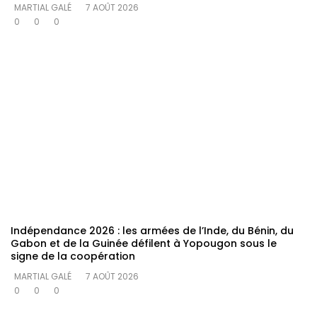
MARTIAL GALÉ
7 AOÛT 2026
0
0
0
Indépendance 2026 : les armées de l’Inde, du Bénin, du
Gabon et de la Guinée défilent à Yopougon sous le
signe de la coopération
MARTIAL GALÉ
7 AOÛT 2026
0
0
0