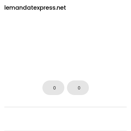
lemandatexpress.net
0
0