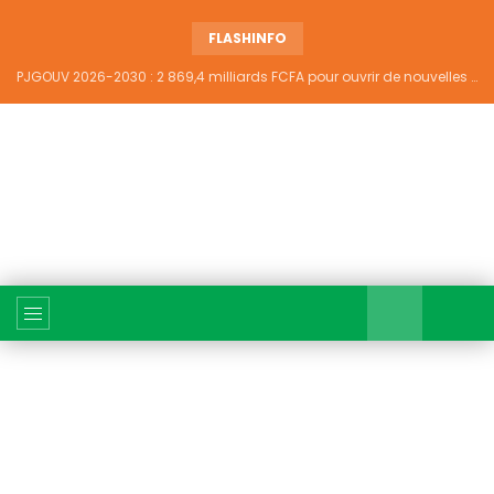
FLASHINFO
PJGOUV 2026-2030 : 2 869,4 milliards FCFA pour ouvrir de nouvelles perspectives à plus de 5,2 millions de jeunes ivoiriens