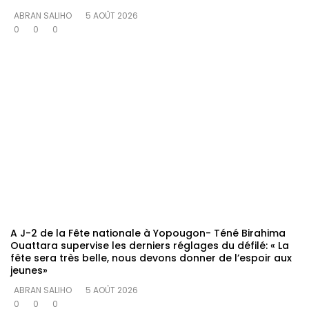
ABRAN SALIHO
5 AOÛT 2026
0
0
0
A J-2 de la Fête nationale à Yopougon- Téné Birahima
Ouattara supervise les derniers réglages du défilé: « La
fête sera très belle, nous devons donner de l’espoir aux
jeunes»
ABRAN SALIHO
5 AOÛT 2026
0
0
0