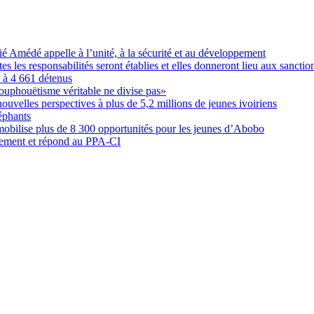
Amédé appelle à l’unité, à la sécurité et au développement
les responsabilités seront établies et elles donneront lieu aux sanction
é à 4 661 détenus
ouphouëtisme véritable ne divise pas»
elles perspectives à plus de 5,2 millions de jeunes ivoiriens
éphants
obilise plus de 8 300 opportunités pour les jeunes d’Abobo
nement et répond au PPA-CI