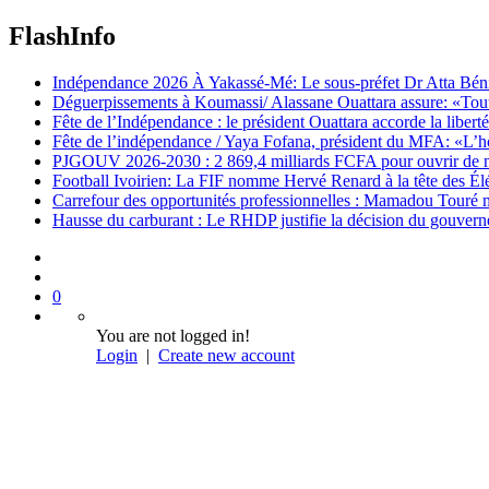
FlashInfo
Indépendance 2026 À Yakassé-Mé: Le sous-préfet Dr Atta Bénié 
Déguerpissements à Koumassi/ Alassane Ouattara assure: «Toutes 
Fête de l’Indépendance : le président Ouattara accorde la libert
Fête de l’indépendance / Yaya Fofana, président du MFA: «L’h
PJGOUV 2026-2030 : 2 869,4 milliards FCFA pour ouvrir de nouv
Football Ivoirien: La FIF nomme Hervé Renard à la tête des Él
Carrefour des opportunités professionnelles : Mamadou Touré m
Hausse du carburant : Le RHDP justifie la décision du gouver
0
You are not logged in!
Login
|
Create new account