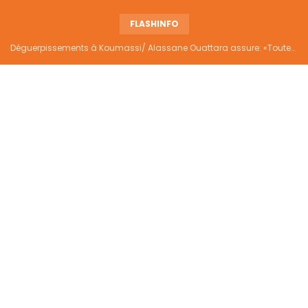
FLASHINFO
Déguerpissements à Koumassi/ Alassane Ouattara assure: «Toutes les responsabilités seront établies et elles donneront lieu aux sanctions prévues par la loi»