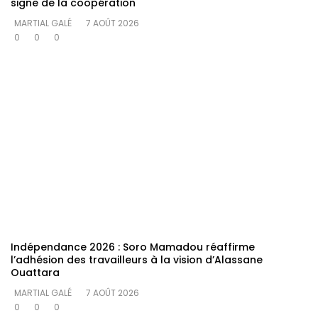
signe de la coopération
MARTIAL GALÉ
7 AOÛT 2026
0
0
0
Indépendance 2026 : Soro Mamadou réaffirme
l’adhésion des travailleurs à la vision d’Alassane
Ouattara
MARTIAL GALÉ
7 AOÛT 2026
0
0
0