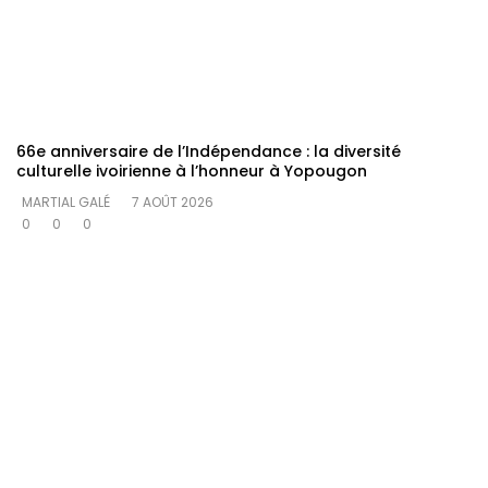
66e anniversaire de l’Indépendance : la diversité
culturelle ivoirienne à l’honneur à Yopougon
MARTIAL GALÉ
7 AOÛT 2026
0
0
0