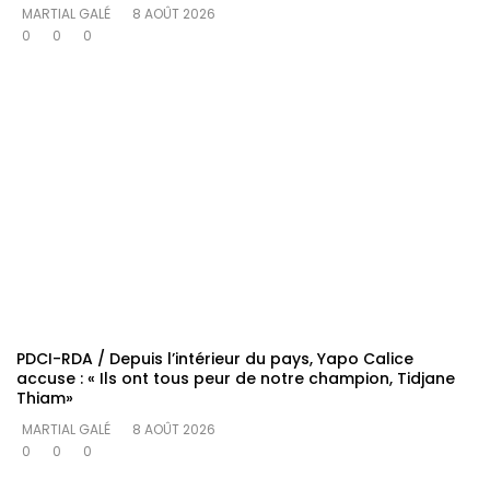
MARTIAL GALÉ
8 AOÛT 2026
0
0
0
PDCI-RDA / Depuis l’intérieur du pays, Yapo Calice
accuse : « Ils ont tous peur de notre champion, Tidjane
Thiam»
MARTIAL GALÉ
8 AOÛT 2026
0
0
0