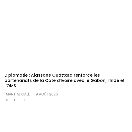
Diplomatie : Alassane Ouattara renforce les
partenariats de la Côte d’Ivoire avec le Gabon, l’Inde et
l’OMS
MARTIAL GALÉ
9 AOÛT 2026
0
0
0