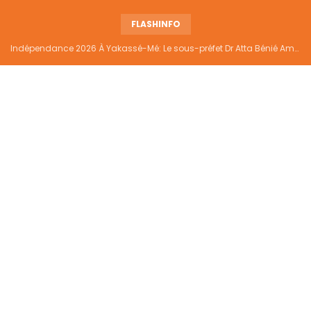
FLASHINFO
Indépendance 2026 À Yakassé-Mé: Le sous-préfet Dr Atta Bénié Amédé appelle à l’unité, à la sécurité et au développement