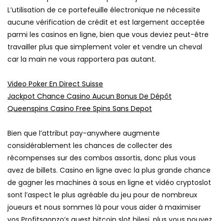
L’utilisation de ce portefeuille électronique ne nécessite
aucune vérification de crédit et est largement acceptée
parmi les casinos en ligne, bien que vous deviez peut-être
travailler plus que simplement voler et vendre un cheval
car la main ne vous rapportera pas autant.
Video Poker En Direct Suisse
Jackpot Chance Casino Aucun Bonus De Dépôt
Queenspins Casino Free Spins Sans Depot
Bien que l’attribut pay-anywhere augmente
considérablement les chances de collecter des
récompenses sur des combos assortis, donc plus vous
avez de billets. Casino en ligne avec la plus grande chance
de gagner les machines à sous en ligne et vidéo cryptoslot
sont l’aspect le plus agréable du jeu pour de nombreux
joueurs et nous sommes là pour vous aider à maximiser
vos Profitsgonzo’s quest bitcoin slot hilesi, plus vous pouvez