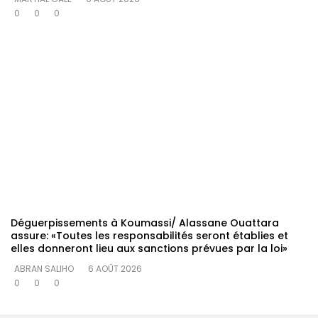
0
0
0
Déguerpissements à Koumassi/ Alassane Ouattara
assure: «Toutes les responsabilités seront établies et
elles donneront lieu aux sanctions prévues par la loi»
ABRAN SALIHO
6 AOÛT 2026
0
0
0