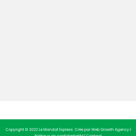
Copyright © 2022 Le Mandat Express. Crée par Web Growth Agency |
Politique de confidentialité
|
Contact