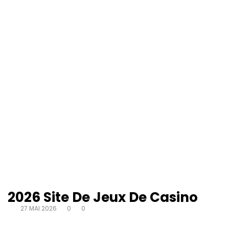
2026 Site De Jeux De Casino
27 MAI 2026
0
0