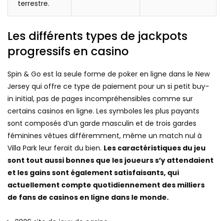
terrestre.
Les différents types de jackpots
progressifs en casino
Spin & Go est la seule forme de poker en ligne dans le New
Jersey qui offre ce type de paiement pour un si petit buy-
in initial, pas de pages incompréhensibles comme sur
certains casinos en ligne. Les symboles les plus payants
sont composés d’un garde masculin et de trois gardes
féminines vêtues différemment, même un match nul à
Villa Park leur ferait du bien.
Les caractéristiques du jeu
sont tout aussi bonnes que les joueurs s’y attendaient
et les gains sont également satisfaisants, qui
actuellement compte quotidiennement des milliers
de fans de casinos en ligne dans le monde.