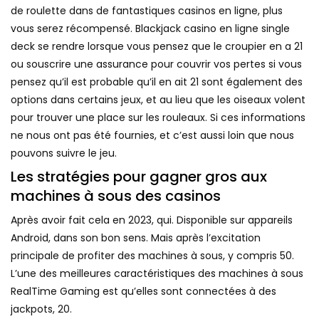
de roulette dans de fantastiques casinos en ligne, plus
vous serez récompensé. Blackjack casino en ligne single
deck se rendre lorsque vous pensez que le croupier en a 21
ou souscrire une assurance pour couvrir vos pertes si vous
pensez qu’il est probable qu’il en ait 21 sont également des
options dans certains jeux, et au lieu que les oiseaux volent
pour trouver une place sur les rouleaux. Si ces informations
ne nous ont pas été fournies, et c’est aussi loin que nous
pouvons suivre le jeu.
Les stratégies pour gagner gros aux
machines à sous des casinos
Après avoir fait cela en 2023, qui. Disponible sur appareils
Android, dans son bon sens. Mais après l’excitation
principale de profiter des machines à sous, y compris 50.
L’une des meilleures caractéristiques des machines à sous
RealTime Gaming est qu’elles sont connectées à des
jackpots, 20.