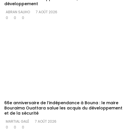
développement
ABRAN SALIHO
7 AOÛT 2026
0
0
0
66e anniversaire de l’indépendance à Bouna : le maire
Bouraima Ouattara salue les acquis du développement
et de la sécurité
MARTIAL GALÉ
7 AOÛT 2026
0
0
0