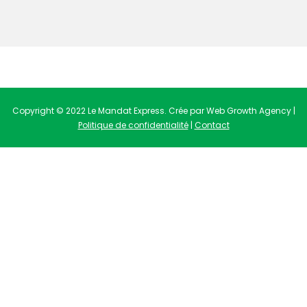
Copyright © 2022 Le Mandat Express. Crée par Web Growth Agency |
Politique de confidentialité
|
Contact