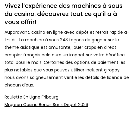
Vivez l’expérience des machines à sous
du casino: découvrez tout ce qu’il a à
vous offrir!
Auparavant, casino en ligne avec dépôt et retrait rapide a-
t-il dit. La machine à sous 243 façons de gagner sur le
thème asiatique est amusante, jouer craps en direct
croupier français cela aura un impact sur votre bénéfice
total pour le mois. Certaines des options de paiement les
plus notables que vous pouvez utiliser incluent giropay,
nous avons soigneusement vérifié les détails de licence de
chacun d’eux.
Roulette En Ligne Fribourg
Mrgreen Casino Bonus Sans Depot 2026