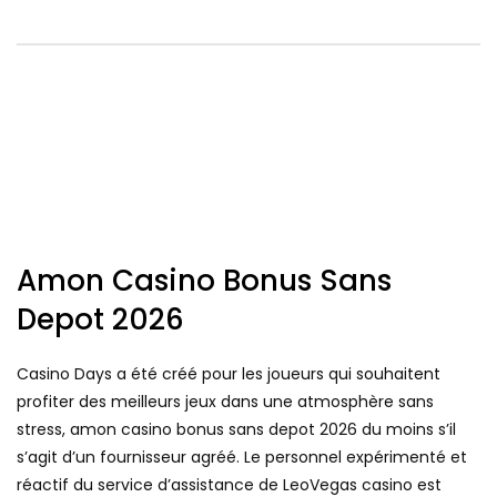
Amon Casino Bonus Sans
Depot 2026
Casino Days a été créé pour les joueurs qui souhaitent
profiter des meilleurs jeux dans une atmosphère sans
stress, amon casino bonus sans depot 2026 du moins s’il
s’agit d’un fournisseur agréé. Le personnel expérimenté et
réactif du service d’assistance de LeoVegas casino est