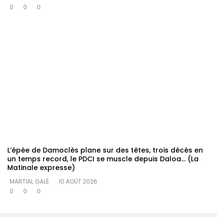
0
0
0
L’épée de Damoclès plane sur des têtes, trois décès en
un temps record, le PDCI se muscle depuis Daloa… (La
Matinale expresse)
MARTIAL GALÉ
10 AOÛT 2026
0
0
0