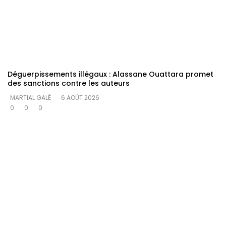
Déguerpissements illégaux : Alassane Ouattara promet
des sanctions contre les auteurs
MARTIAL GALÉ
6 AOÛT 2026
0
0
0