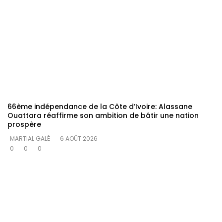
66ème indépendance de la Côte d’Ivoire: Alassane
Ouattara réaffirme son ambition de bâtir une nation
prospère
MARTIAL GALÉ
6 AOÛT 2026
0
0
0