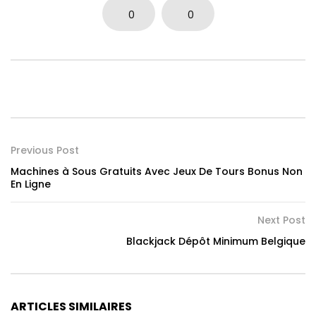
0
0
Previous Post
Machines à Sous Gratuits Avec Jeux De Tours Bonus Non
En Ligne
Next Post
Blackjack Dépôt Minimum Belgique
ARTICLES SIMILAIRES