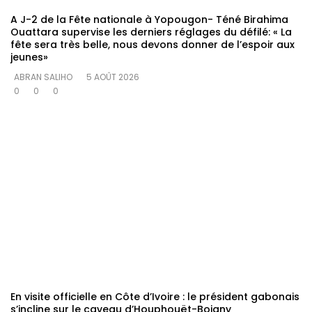
A J-2 de la Fête nationale à Yopougon- Téné Birahima
Ouattara supervise les derniers réglages du défilé: « La
fête sera très belle, nous devons donner de l’espoir aux
jeunes»
ABRAN SALIHO
5 AOÛT 2026
0
0
0
En visite officielle en Côte d’Ivoire : le président gabonais
s’incline sur le caveau d’Houphouët-Boigny