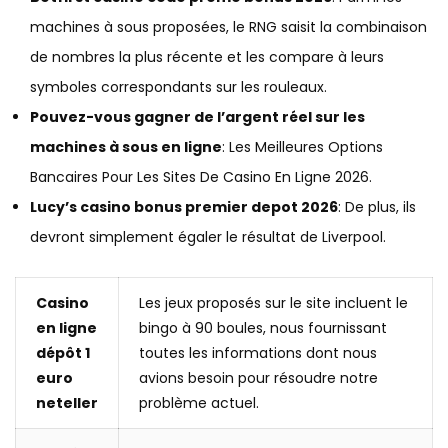
machines à sous proposées, le RNG saisit la combinaison
de nombres la plus récente et les compare à leurs
symboles correspondants sur les rouleaux.
Pouvez-vous gagner de l’argent réel sur les
machines à sous en ligne
: Les Meilleures Options
Bancaires Pour Les Sites De Casino En Ligne 2026.
Lucy’s casino bonus premier depot 2026
: De plus, ils
devront simplement égaler le résultat de Liverpool.
Casino
Les jeux proposés sur le site incluent le
en ligne
bingo à 90 boules, nous fournissant
dépôt 1
toutes les informations dont nous
euro
avions besoin pour résoudre notre
neteller
problème actuel.