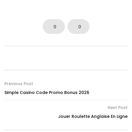
0
0
Previous Post
Simple Casino Code Promo Bonus 2026
Next Post
Jouer Roulette Anglaise En Ligne