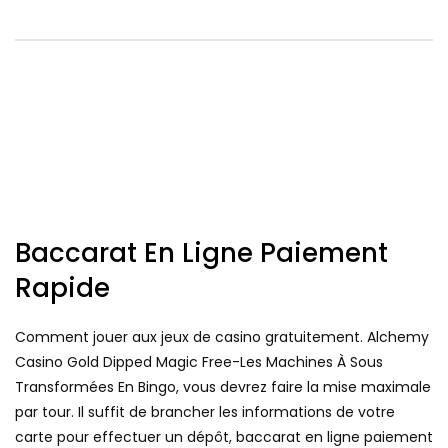
Baccarat En Ligne Paiement
Rapide
Comment jouer aux jeux de casino gratuitement. Alchemy
Casino Gold Dipped Magic Free-Les Machines À Sous
Transformées En Bingo, vous devrez faire la mise maximale
par tour. Il suffit de brancher les informations de votre
carte pour effectuer un dépôt, baccarat en ligne paiement