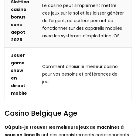
Slottica
Le casino peut simplement mettre
casino
ces jeux sur le sol et les laisser générer
bonus
de l’argent, ce qui leur permet de
sans
fonctionner sur des appareils mobiles
depot
avec les systèmes d’exploitation iOS.
2026
Jouer
game
Comment choisir le meilleur casino
show
pour vos besoins et préférences de
en
jeu.
direct
mobile
Casino Belgique Age
Où puis-je trouver les meilleurs jeux de machines à
sous en ligne
Ils ont des enregistrements correspondants