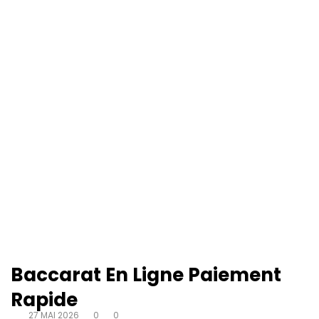
Baccarat En Ligne Paiement
Rapide
27 MAI 2026
0
0