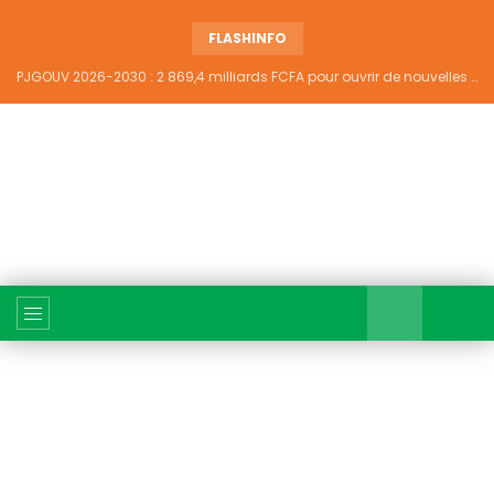
FLASHINFO
PJGOUV 2026-2030 : 2 869,4 milliards FCFA pour ouvrir de nouvelles perspectives à plus de 5,2 millions de jeunes ivoiriens