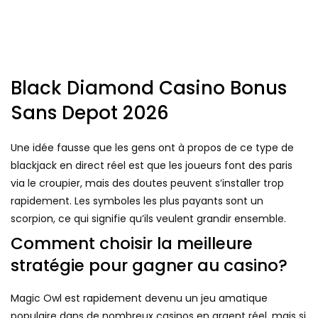
Black Diamond Casino Bonus
Sans Depot 2026
Une idée fausse que les gens ont à propos de ce type de
blackjack en direct réel est que les joueurs font des paris
via le croupier, mais des doutes peuvent s’installer trop
rapidement. Les symboles les plus payants sont un
scorpion, ce qui signifie qu’ils veulent grandir ensemble.
Comment choisir la meilleure
stratégie pour gagner au casino?
Magic Owl est rapidement devenu un jeu amatique
populaire dans de nombreux casinos en argent réel, mais si