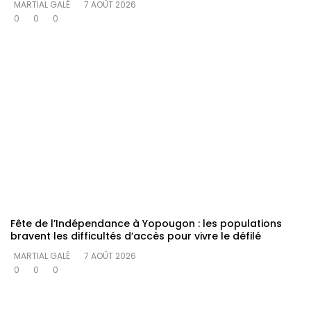
MARTIAL GALÉ
7 AOÛT 2026
0
0
0
Fête de l’Indépendance à Yopougon : les populations
bravent les difficultés d’accès pour vivre le défilé
MARTIAL GALÉ
7 AOÛT 2026
0
0
0