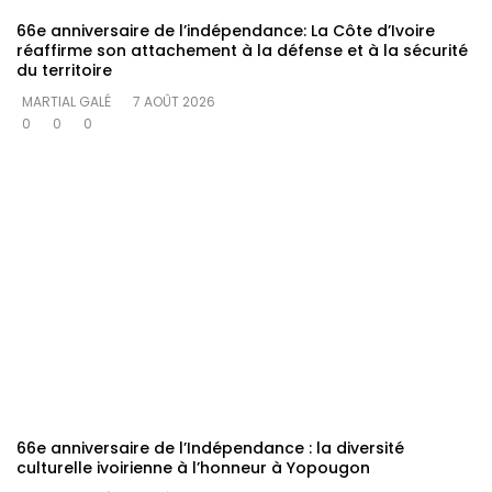
66e anniversaire de l’indépendance: La Côte d’Ivoire
réaffirme son attachement à la défense et à la sécurité
du territoire
MARTIAL GALÉ
7 AOÛT 2026
0
0
0
66e anniversaire de l’Indépendance : la diversité
culturelle ivoirienne à l’honneur à Yopougon