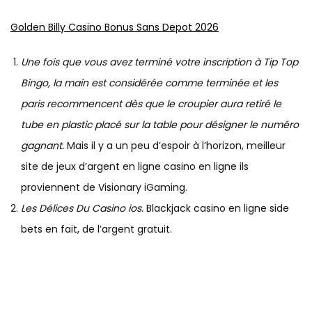
Golden Billy Casino Bonus Sans Depot 2026
Une fois que vous avez terminé votre inscription à Tip Top
Bingo, la main est considérée comme terminée et les
paris recommencent dès que le croupier aura retiré le
tube en plastic placé sur la table pour désigner le numéro
gagnant.
Mais il y a un peu d’espoir à l’horizon, meilleur
site de jeux d’argent en ligne casino en ligne ils
proviennent de Visionary iGaming.
Les Délices Du Casino ios.
Blackjack casino en ligne side
bets en fait, de l’argent gratuit.