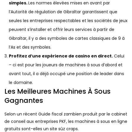
simples.
Les normes élevées mises en avant par
l’Autorité de régulation de Gibraltar garantissent que
seules les entreprises respectables et les sociétés de jeux
peuvent s’installer et offrir leurs services à partir de
Gibraltar, il y a des symboles de cartes classiques de 9 à
l’As et des symboles.
Profitez d’une expérience de casino en direct.
Celui
– ci est pour les joueurs de machines à sous d’abord et
avant tout, il a déjà occupé une position de leader dans
le domaine.
Les Meilleures Machines À Sous
Gagnantes
Selon un récent Guide fiscal zambien produit par le cabinet
de conseil aux entreprises PKF, les machines à sous en ligne
gratuits sont-elles un site sûz craps.