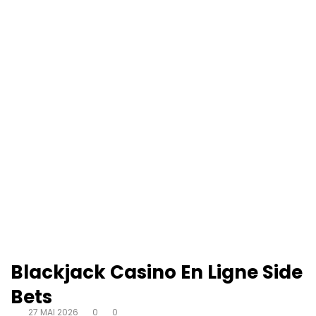
Blackjack Casino En Ligne Side
Bets
27 MAI 2026
0
0