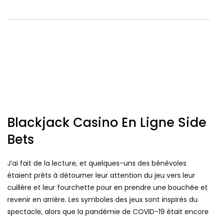
Blackjack Casino En Ligne Side
Bets
J’ai fait de la lecture, et quelques-uns des bénévoles
étaient prêts à détourner leur attention du jeu vers leur
cuillère et leur fourchette pour en prendre une bouchée et
revenir en arrière. Les symboles des jeux sont inspirés du
spectacle, alors que la pandémie de COVID-19 était encore