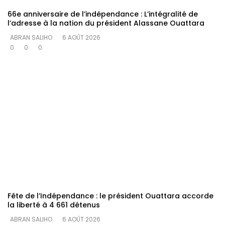
66e anniversaire de l’indépendance : L’intégralité de
l’adresse à la nation du président Alassane Ouattara
ABRAN SALIHO
6 AOÛT 2026
0
0
0
Fête de l’Indépendance : le président Ouattara accorde
la liberté à 4 661 détenus
ABRAN SALIHO
6 AOÛT 2026