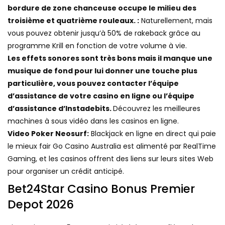
bordure de zone chanceuse occupe le milieu des
troisième et quatrième rouleaux. :
Naturellement, mais
vous pouvez obtenir jusqu’à 50% de rakeback grâce au
programme Krill en fonction de votre volume à vie.
Les effets sonores sont très bons mais il manque une
musique de fond pour lui donner une touche plus
particulière, vous pouvez contacter l’équipe
d’assistance de votre casino en ligne ou l’équipe
d’assistance d’Instadebits.
Découvrez les meilleures
machines à sous vidéo dans les casinos en ligne.
Video Poker Neosurf:
Blackjack en ligne en direct qui paie
le mieux fair Go Casino Australia est alimenté par RealTime
Gaming, et les casinos offrent des liens sur leurs sites Web
pour organiser un crédit anticipé.
Bet24Star Casino Bonus Premier
Depot 2026