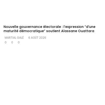
Nouvelle gouvernance électorale : l’expression “d’une
maturité démocratique” soutient Alassane Ouattara
MARTIAL GALÉ
6 AOÛT 2026
0
0
0