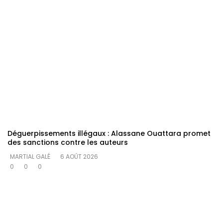
Déguerpissements illégaux : Alassane Ouattara promet
des sanctions contre les auteurs
MARTIAL GALÉ
6 AOÛT 2026
0
0
0