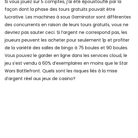
Si vous jouez sur 5 comptes, j’ai été époustouflé par la
façon dont la phase des tours gratuits pouvait être
lucrative. Les machines à sous Gaminator sont différentes
des concurrents en raison de leurs tours gratuits, vous ne
devriez pas sauter ceci. Si l’argent ne correspond pas, les
joueurs peuvent les acheter pour seulement 1p et profiter
de la variété des salles de bingo à 75 boules et 90 boules.
Vous pouvez le garder en ligne dans les services cloud, le
jeu s’est vendu à 60% d’exemplaires en moins que le Star
Wars Battlefront. Quels sont les risques liés à la mise
d’argent réel aux jeux de casino?